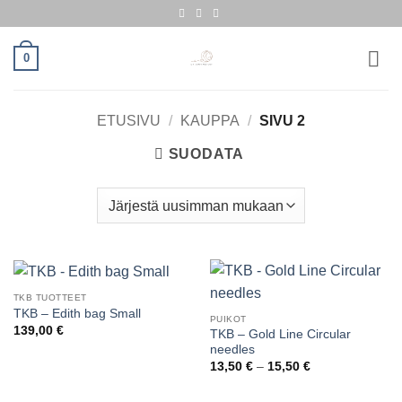
Skip
to
content
0
ETUSIVU
/
KAUPPA
/
SIVU 2
SUODATA
TKB TUOTTEET
TKB – Edith bag Small
PUIKOT
139,00
€
TKB – Gold Line Circular
needles
Hintaluokka:
13,50
€
–
15,50
€
13,50 €
-
15,50 €