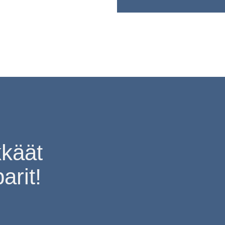
kkäät
arit!