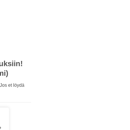
uksiin!
mi)
Jos et löydä
e