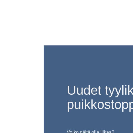
Uudet tyyli
puikkostopp
Voiko näitä olla liikaa?