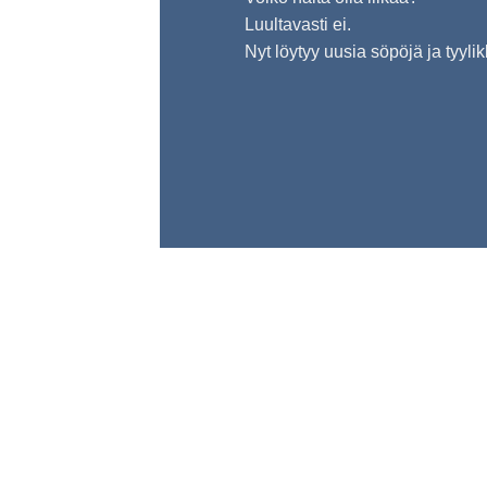
Luultavasti ei.
Nyt löytyy uusia söpöjä ja tyylik