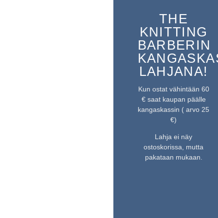
THE
KNITTING
BARBERIN
KANGASKA
LAHJANA!
Kun ostat vähintään 60
€ saat kaupan päälle
kangaskassin ( arvo 25
€)
Lahja ei näy
ostoskorissa, mutta
pakataan mukaan.