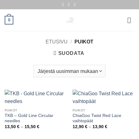
Skip
to
content
0
ETUSIVU
/
PUIKOT
SUODATA
PUIKOT
PUIKOT
TKB – Gold Line Circular
ChiaGoo Twist Red Lace
needles
vaihtopäät
Hintaluokka:
Hintaluokka:
13,50
€
–
15,50
€
12,90
€
–
13,90
€
13,50 €
12,90 €
-
-
15,50 €
13,90 €