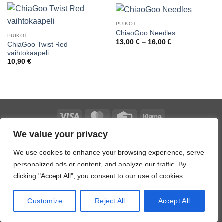
PUIKOT
ChiaoGoo Needles
PUIKOT
Hintaluokka:
13,00
€
–
16,00
€
ChiaGoo Twist Red
13,00 €
vaihtokaapeli
-
16,00 €
10,90
€
Visa
MasterCard
Credit
Klarna
Card
We value your privacy
Copyright 2026 ©
JL Design
We use cookies to enhance your browsing experience, serve
personalized ads or content, and analyze our traffic. By
clicking "Accept All", you consent to our use of cookies.
Customize
Reject All
Accept All