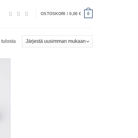
0
OSTOSKORI /
0,00
€
Sorted
 tulosta
by
latest