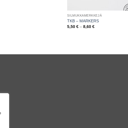
SILMUKKAMERKKEJÄ
TKB – MARKERS
Hintaluokka:
5,50
€
–
8,60
€
5,50 €
-
8,60 €
e