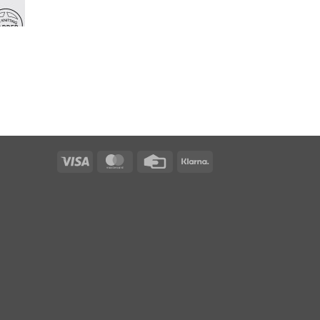
Visa
MasterCard
Credit
Klarna
Card