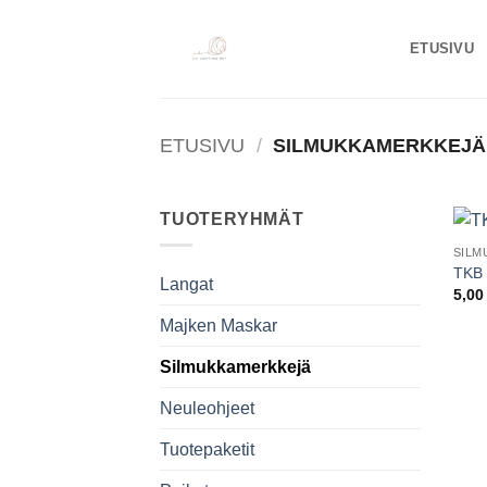
Skip
to
ETUSIVU
content
ETUSIVU
/
SILMUKKAMERKKEJÄ
TUOTERYHMÄT
SILM
TKB 
Langat
5,0
Majken Maskar
Silmukkamerkkejä
Neuleohjeet
Tuotepaketit