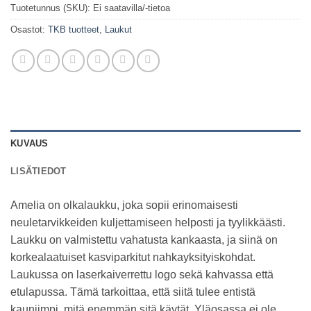
Tuotetunnus (SKU):
Ei saatavilla/-tietoa
Osastot:
TKB tuotteet
,
Laukut
KUVAUS
LISÄTIEDOT
Amelia on olkalaukku, joka sopii erinomaisesti
neuletarvikkeiden kuljettamiseen helposti ja tyylikkäästi.
Laukku on valmistettu vahatusta kankaasta, ja siinä on
korkealaatuiset kasviparkitut nahkayksityiskohdat.
Laukussa on laserkaiverrettu logo sekä kahvassa että
etulapussa. Tämä tarkoittaa, että siitä tulee entistä
kauniimpi, mitä enemmän sitä käytät. Yläosassa ei ole