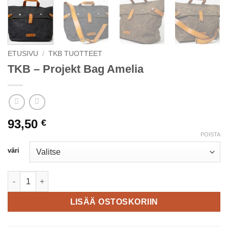
ETUSIVU
/
TKB TUOTTEET
TKB – Projekt Bag Amelia
93,50
€
POISTA
väri
TKB - Projekt Bag Amelia määrä
LISÄÄ OSTOSKORIIN