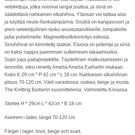
vetoketjuja, jotka voisivat langat juuttua, ja siinä on
säädettävä nahkainen olkahihna. Yläosan voi taittaa alas
ja käyttää neule-/lankaämpärinä. Sisällä on kangasvuori ja
pieni vetoketjullinen tasku avustustarvikkeille, lompakolle
ja/tai puhelimelle. Magneettisolkikiinnitys edessä.
Sivuhihnat on kiinnitetty taakse. Etuosa on pidempi ja siinä
on kaksi nappia paremman sulkemisen takaamiseksi.
Sopii jopa paitaprojektille. Täydellinen matkustamiseen ja
lennoille, siksi nimetty Amelia Amelia Earhartin mukaan.
Koko K 29 cm * P 42 cm * L 18 cm. Nahkaisen olkahihnan
pituus 70-120 cm. Värit varastossa: ruskea, beige ja musta.
The Knitting Barberin suunnittelema. Valmistettu Kiinassa.
Storlek H * 29cm L * 42cm * B 18 cm
Axelrem i läder, längd 70-120 cm
Färger i lager: brun, beige och svart.