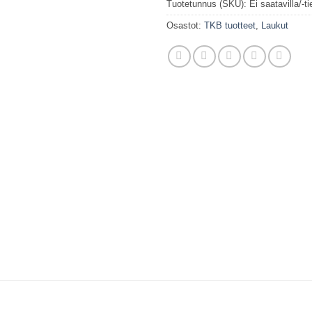
Tuotetunnus (SKU):
Ei saatavilla/-ti
Osastot:
TKB tuotteet
,
Laukut