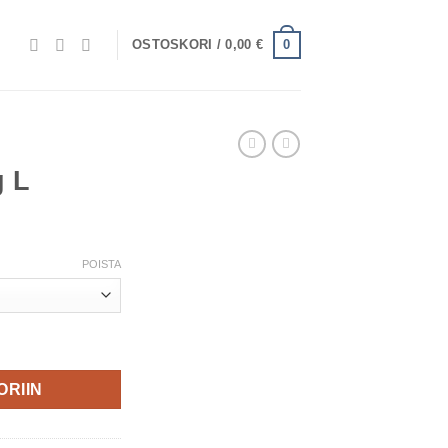
0
OSTOSKORI /
0,00
€
g L
POISTA
ORIIN