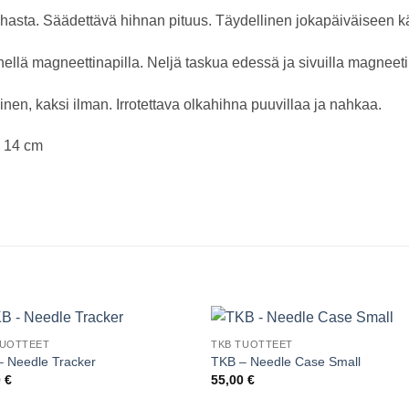
ahasta. Säädettävä hihnan pituus. Täydellinen jokapäiväiseen k
nellä magneettinapilla. Neljä taskua edessä ja sivuilla magneeti
linen, kaksi ilman. Irrotettava olkahihna puuvillaa ja nahkaa.
B 14 cm
TUOTTEET
TKB TUOTTEET
– Needle Tracker
TKB – Needle Case Small
0
€
55,00
€