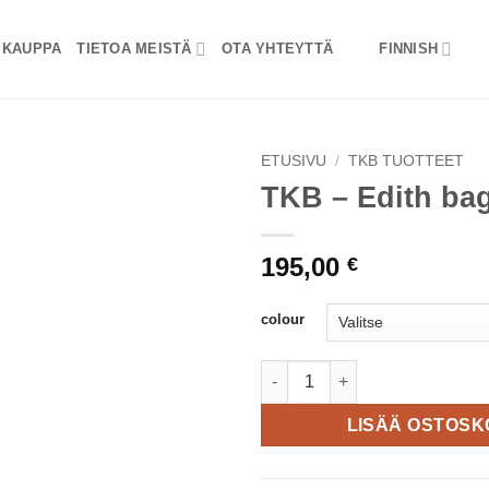
KAUPPA
TIETOA MEISTÄ
OTA YHTEYTTÄ
FINNISH
ETUSIVU
/
TKB TUOTTEET
TKB – Edith ba
195,00
€
colour
TKB - Edith bag L määrä
LISÄÄ OSTOSK