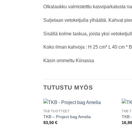
Olkalaukku valmistetttu kasviparkatusta n
Suljetaan vetoketjulla ylhäältä. Kahvat pie
Sisällä kolme taskua, joista yksi vetoketjul
Koko ilman kahvoja : H 25 cm* L 40 cm * 
Käsin ommeltu Kiinassa
TUTUSTU MYÖS
TKB TUOTTEET
TKB 
TKB – Project bag Amelia
TKB 
93,50
€
16,9