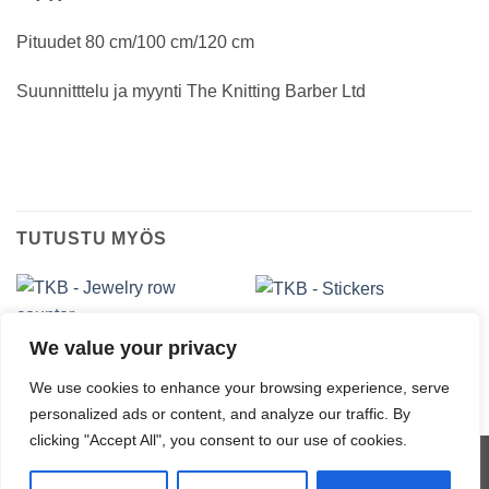
Pituudet 80 cm/100 cm/120 cm
Suunnitttelu ja myynti The Knitting Barber Ltd
TUTUSTU MYÖS
TKB TUOTTEET
TKB – Stickers
We value your privacy
TKB TUOTTEET
Hintaluokka:
2,00
€
–
5,50
€
TKB – Jewelry row counter
2,00 €
10,80
€
We use cookies to enhance your browsing experience, serve
-
5,50 €
personalized ads or content, and analyze our traffic. By
clicking "Accept All", you consent to our use of cookies.
Visa
MasterCard
Credit
Klarna