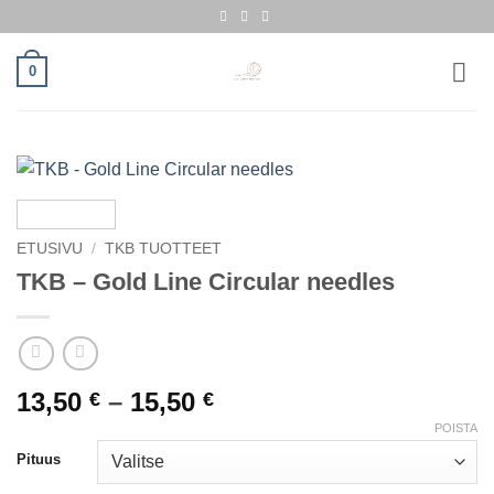
Skip
to
content
0
ETUSIVU
/
TKB TUOTTEET
TKB – Gold Line Circular needles
Hintaluokka:
13,50
–
15,50
€
€
13,50 €
POISTA
-
Pituus
15,50 €