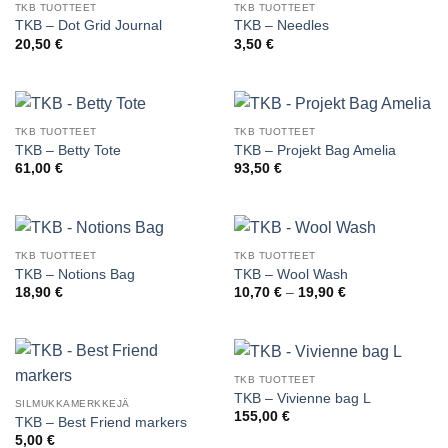
TKB TUOTTEET
TKB TUOTTEET
TKB – Dot Grid Journal
TKB – Needles
20,50
€
3,50
€
TKB TUOTTEET
TKB TUOTTEET
TKB – Betty Tote
TKB – Projekt Bag Amelia
61,00
€
93,50
€
TKB TUOTTEET
TKB TUOTTEET
TKB – Notions Bag
TKB – Wool Wash
Hintaluokka:
18,90
€
10,70
€
–
19,90
€
10,70 €
-
19,90 €
TKB TUOTTEET
TKB – Vivienne bag L
SILMUKKAMERKKEJÄ
155,00
€
TKB – Best Friend markers
5,00
€