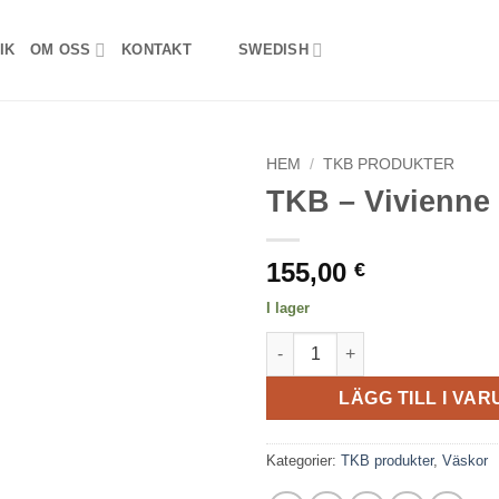
IK
OM OSS
KONTAKT
SWEDISH
HEM
/
TKB PRODUKTER
TKB – Vivienne
155,00
€
I lager
TKB - Vivienne bag L mängd
LÄGG TILL I VA
Kategorier:
TKB produkter
,
Väskor