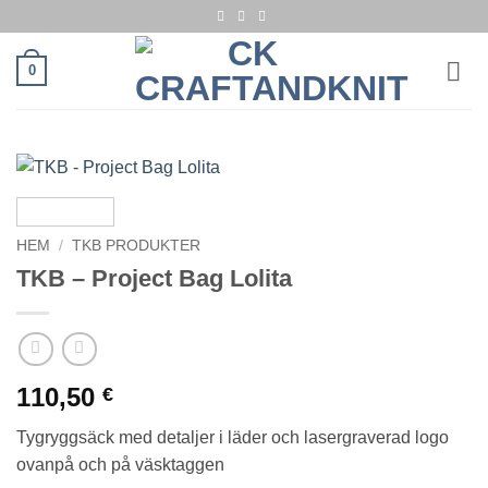
Skip
to
content
0
HEM
/
TKB PRODUKTER
TKB – Project Bag Lolita
110,50
€
Tygryggsäck med detaljer i läder och lasergraverad logo
ovanpå och på väsktaggen