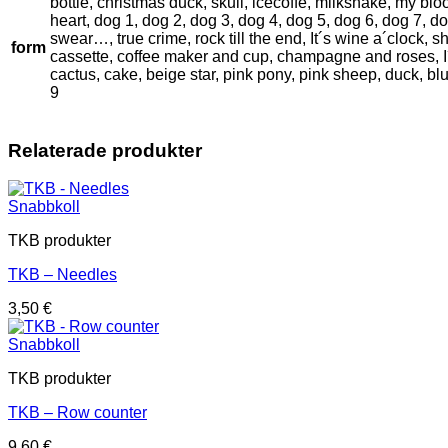
bottle, christmas duck, skull, icecoffe, milkshake, my bl
heart, dog 1, dog 2, dog 3, dog 4, dog 5, dog 6, dog 7, dog
swear…, true crime, rock till the end, It´s wine a´clock, 
form
cassette, coffee maker and cup, champagne and roses, I´m t
cactus, cake, beige star, pink pony, pink sheep, duck, blue
9
Relaterade produkter
Snabbkoll
TKB produkter
TKB – Needles
3,50
€
Snabbkoll
TKB produkter
TKB – Row counter
9,60
€