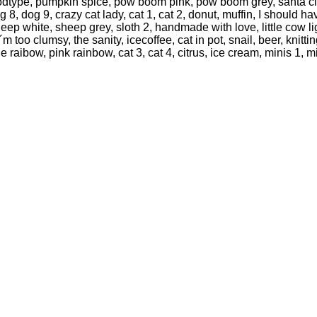
oodtype, pumpkin spice, pow boom pink, pow boom grey, santa clau
 8, dog 9, crazy cat lady, cat 1, cat 2, donut, muffin, I should ha
sheep white, sheep grey, sloth 2, handmade with love, little cow l
oo clumsy, the sanity, icecoffee, cat in pot, snail, beer, knitti
 raibow, pink rainbow, cat 3, cat 4, citrus, ice cream, minis 1, mi