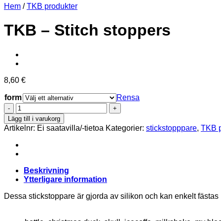
Hem
/
TKB produkter
TKB – Stitch stoppers
8,60
€
form
Rensa
TKB
-
Lägg till i varukorg
Stitch
Artikelnr:
Ei saatavilla/-tietoa
Kategorier:
stickstopppare
,
TKB p
stoppers
mängd
Beskrivning
Ytterligare information
Dessa stickstoppare är gjorda av silikon och kan enkelt fästas 