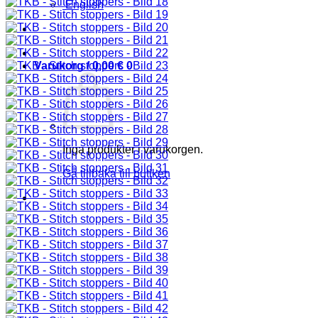
English
Varukorg /
0,00
€
0
Inga produkter i varukorgen.
Gå tillbaka till butiken