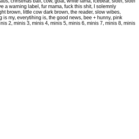
s, christmas ball, cow, goat, white lama, icebear, sloth, sloth
ve a warning label, fur mama, fuck this shit, I solemnly
ight brown, little cow dark brown, the reader, slow wibes,
ng is my, everytihing is, the good news, bee + hunny, pink
nis 2, minis 3, minis 4, minis 5, minis 6, minis 7, minis 8, minis