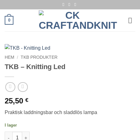
Skip
to
content
0
HEM
/
TKB PRODUKTER
TKB – Knitting Led
25,50
€
Praktisk laddningsbar och sladdlös lampa
I lager
TKB - Knitting Led mängd