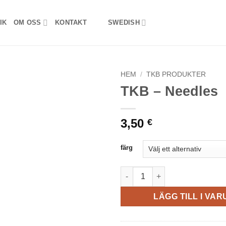
IK
OM OSS
KONTAKT
SWEDISH
HEM
/
TKB PRODUKTER
TKB – Needles
3,50
€
färg
TKB - Needles mängd
LÄGG TILL I VA