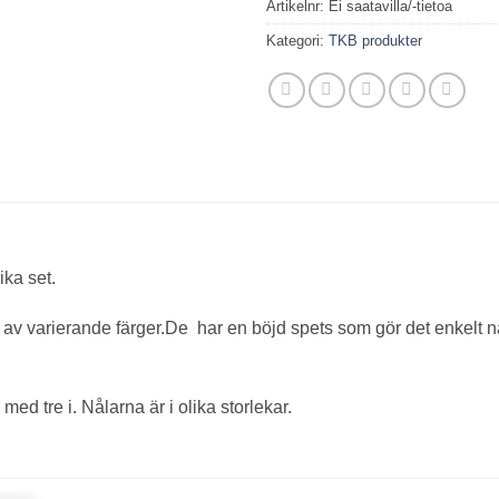
Artikelnr:
Ei saatavilla/-tietoa
Kategori:
TKB produkter
ika set.
r av varierande färger.De har en böjd spets som gör det enkelt n
med tre i. Nålarna är i olika storlekar.