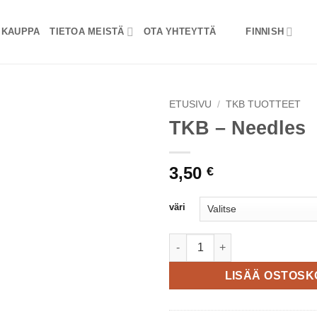
KAUPPA
TIETOA MEISTÄ
OTA YHTEYTTÄ
FINNISH
ETUSIVU
/
TKB TUOTTEET
TKB – Needles
3,50
€
väri
TKB - Needles määrä
LISÄÄ OSTOSK