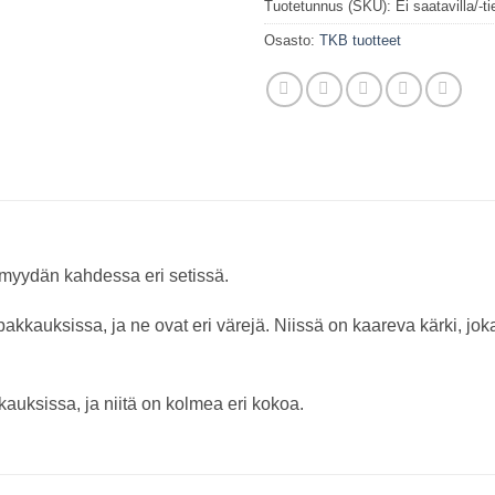
Tuotetunnus (SKU):
Ei saatavilla/-ti
Osasto:
TKB tuotteet
a myydän kahdessa eri setissä.
pakkauksissa, ja ne ovat eri värejä. Niissä on kaareva kärki, joka 
uksissa, ja niitä on kolmea eri kokoa.