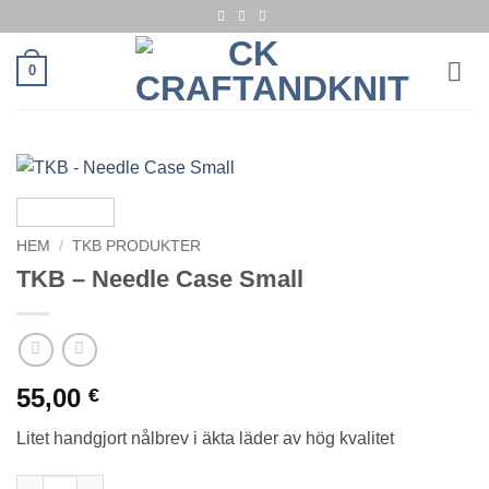
Skip
to
content
0
HEM
/
TKB PRODUKTER
TKB – Needle Case Small
55,00
€
Litet handgjort nålbrev i äkta läder av hög kvalitet
TKB - Needle Case Small mängd