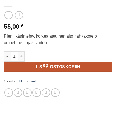
55,00
€
Pieni, käsintehty, korkealaatuinen aito nahkakotelo
ompeluneulojasi varten.
TKB - Needle Case Small määrä
LISÄÄ OSTOSKORIIN
Osasto:
TKB tuotteet