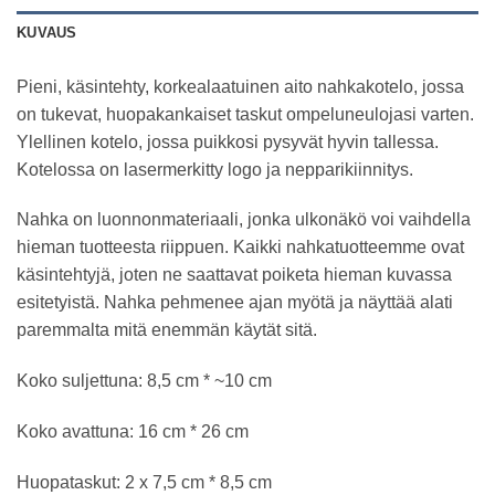
KUVAUS
Pieni, käsintehty, korkealaatuinen aito nahkakotelo, jossa
on tukevat, huopakankaiset taskut ompeluneulojasi varten.
Ylellinen kotelo, jossa puikkosi pysyvät hyvin tallessa.
Kotelossa on lasermerkitty logo ja nepparikiinnitys.
Nahka on luonnonmateriaali, jonka ulkonäkö voi vaihdella
hieman tuotteesta riippuen. Kaikki nahkatuotteemme ovat
käsintehtyjä, joten ne saattavat poiketa hieman kuvassa
esitetyistä. Nahka pehmenee ajan myötä ja näyttää alati
paremmalta mitä enemmän käytät sitä.
Koko suljettuna: 8,5 cm * ~10 cm
Koko avattuna: 16 cm * 26 cm
Huopataskut: 2 x 7,5 cm * 8,5 cm