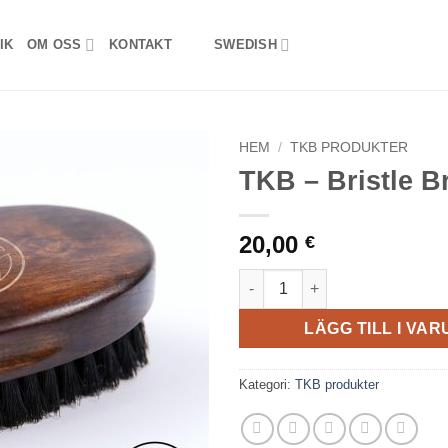
IK
OM OSS
KONTAKT
SWEDISH
HEM
/
TKB PRODUKTER
TKB – Bristle B
20,00
€
TKB - Bristle Brush mängd
LÄGG TILL I VA
Kategori:
TKB produkter