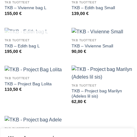
TKB TUOTTEET
TKB TUOTTEET
TKB – Vivienne bag L
TKB – Edith bag Small
155,00
€
139,00
€
VARASTO LOPPU
TKB TUOTTEET
TKB TUOTTEET
TKB – Edith bag L
TKB – Vivienne Small
195,00
€
90,00
€
TKB TUOTTEET
TKB – Project Bag Lolita
TKB TUOTTEET
110,50
€
TKB – Project bag Marilyn
(Adeles lil sis)
62,80
€
TKB TUOTTEET
TKB – Project bag Adele