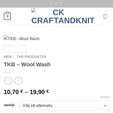
Skip
to
content
0
HEM
/
TKB PRODUKTER
TKB – Wool Wash
Prisintervall:
10,70
–
19,90
€
€
10,70 €
RENSA
till
storlek
19,90 €