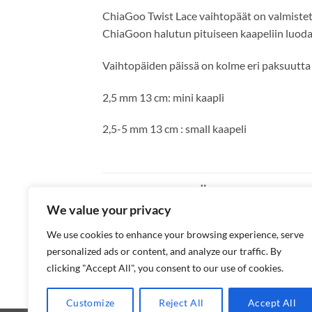
ChiaGoo Twist Lace vaihtopäät on valmistett
ChiaGoon halutun pituiseen kaapeliin luoda
Vaihtopäiden päissä on kolme eri paksuutta (
2,5 mm 13 cm: mini kaapli
2,5-5 mm 13 cm : small kaapeli
TUTUSTU MYÖS
We value your privacy
We use cookies to enhance your browsing experience, serve
PUIKOT
PUIK
personalized ads or content, and analyze our traffic. By
ChiaoGoo Needles
TKB –
clicking "Accept All", you consent to our use of cookies.
Hintaluokka:
13,00
€
–
16,00
€
13,5
13,00 €
-
Customize
Reject All
Accept All
16,00 €