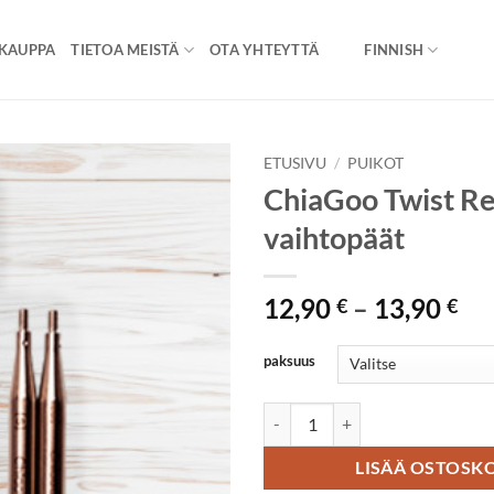
KAUPPA
TIETOA MEISTÄ
OTA YHTEYTTÄ
FINNISH
ETUSIVU
/
PUIKOT
ChiaGoo Twist Re
vaihtopäät
Hi
12,90
–
13,90
€
€
12
-
paksuus
13
ChiaGoo Twist Red Lace ändstick
LISÄÄ OSTOSKO