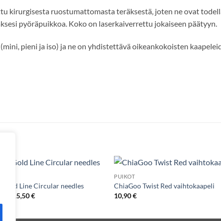
u kirurgisesta ruostumattomasta teräksestä, joten ne ovat todella
ksesi pyöräpuikkoa. Koko on laserkaiverrettu jokaiseen päätyyn.
mini, pieni ja iso) ja ne on yhdistettävä oikeankokoisten kaapelei
OT
PUIKOT
 Gold Line Circular needles
ChiaGoo Twist Red vaihtokaapeli
Hintaluokka:
0
€
–
15,50
€
10,90
€
13,50 €
-
15,50 €