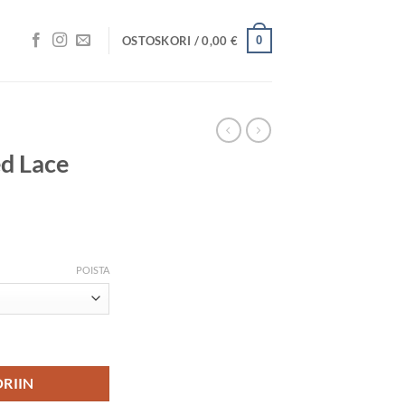
0
OSTOSKORI /
0,00
€
d Lace
ntaluokka:
,90 €
POISTA
,90 €
or määrä
RIIN