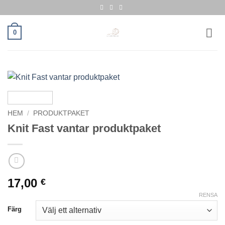
Skip
to
content
0
HEM
/
PRODUKTPAKET
Knit Fast vantar produktpaket
17,00
€
RENSA
Färg