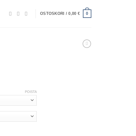
0
OSTOSKORI /
0,00
€
POISTA
 määrä