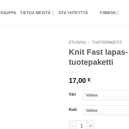
KAUPPA
TIETOA MEISTÄ
OTA YHTEYTTÄ
FINNISH
ETUSIVU
/
TUOTEPAKETIT
Knit Fast lapas-
tuotepaketti
17,00
€
Väri
Kieli
Knit Fast vantar produktpaket