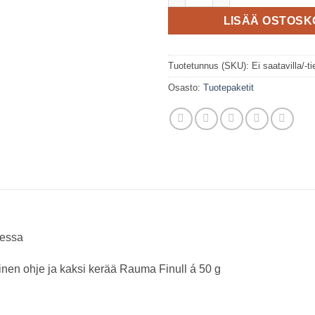
LISÄÄ OSTOSK
Tuotetunnus (SKU):
Ei saatavilla/-ti
Osasto:
Tuotepaketit
sessa
linen ohje ja kaksi kerää Rauma Finull á 50 g