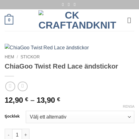
Skip
to
content
0
HEM
/
STICKOR
ChiaGoo Twist Red Lace ändstickor
Prisintervall:
12,90
–
13,90
€
€
12,90 €
RENSA
till
tjocklek
13,90 €
ChiaGoo Twist Red Lace ändstickor mängd