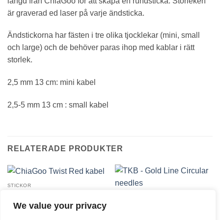
längd från ChiaGoo för att skapa en rundsticka. Storleken
är graverad ed laser på varje ändsticka.
Ändstickorna har fästen i tre olika tjocklekar (mini, small
och large) och de behöver paras ihop med kablar i rätt
storlek.
2,5 mm 13 cm: mini kabel
2,5-5 mm 13 cm : small kabel
RELATERADE PRODUKTER
STICKOR
ChiaGoo Twist Red kabel
STICKOR
10,90
€
We value your privacy
TKB – Gold Line Circular
needles