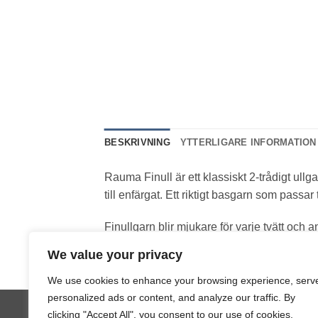
BESKRIVNING
YTTERLIGARE INFORMATION
Rauma Finull är ett klassiskt 2-trådigt ullga
till enfärgat. Ett riktigt basgarn som passar 
Finullgarn blir mjukare för varje tvätt och 
som också går fint att tova eller väva med.
We value your privacy
We use cookies to enhance your browsing experience, serv
personalized ads or content, and analyze our traffic. By
Copyright 2026 ©
JL Design
clicking "Accept All", you consent to our use of cookies.