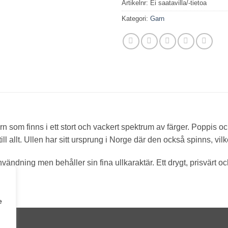
Artikelnr:
Ei saatavilla/-tietoa
Kategori:
Garn
rn som finns i ett stort och vackert spektrum av färger. Poppis och
till allt. Ullen har sitt ursprung i Norge där den också spinns, vilke
användning men behåller sin fina ullkaraktär. Ett drygt, prisvärt 
e