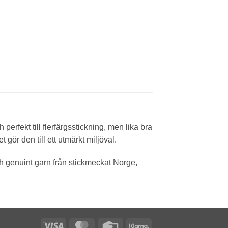
 perfekt till flerfärgsstickning, men lika bra
t gör den till ett utmärkt miljöval.
och genuint garn från stickmeckat Norge,
Visa
MasterCard
Credit
Klarna