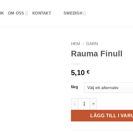
IK
OM OSS
KONTAKT
SWEDISH
HEM
/
GARN
Rauma Finull
5,10
€
färg
Rauma Finull mängd
LÄGG TILL I VA