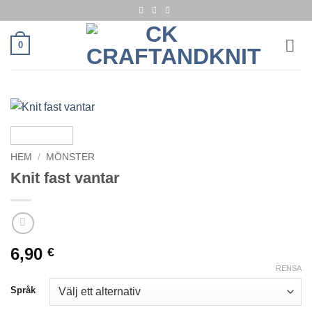
Skip
to
content
0
HEM
/
MÖNSTER
Knit fast vantar
6,90
€
RENSA
Språk