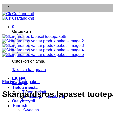
Skip
to
content
0
Ostoskori
Ostoskori on tyhjä.
Takaisin kauppaan
Etusivu
Etusivu
/
Tuotepaketit
Kauppa
Tietoa meistä
Skärgårdsros lapaset tuotep
Tietoa meistä
Toimitus. ja maksutavat
Ota yhteyttä
Finnish
Swedish