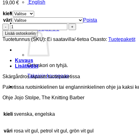
English
19,00
€
kieli
väri
Poista
Skärgårdsros
Ostoskori /
0,00
€
0
vantar
Lisää ostoskoriin
produktpaket
Tuotetunnus (SKU):
Ei saatavilla/-tietoa
Osasto:
Tuotepaketit
määrä
Kuvaus
Ostoskori on tyhjä.
Lisätiedot
Takaisin kauppaan
Skärgårdros lapaset tuotepaketissa
Paketissa ruotsinkielinen tai englanninkielinen ohje ja kaksi 
Ohje Jojo Stolpe, The Knitting Barber
kieli
svenska, engelska
väri
rosa vit gul, petrol vit gul, grön vit gul