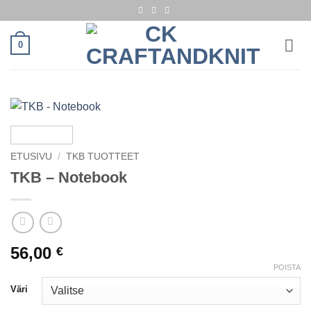
Skip
to
content
0
ETUSIVU
/
TKB TUOTTEET
TKB – Notebook
56,00
€
POISTA
Väri