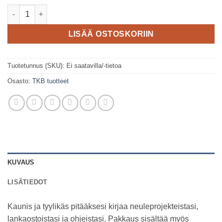
TKB - Notebook määrä
LISÄÄ OSTOSKORIIN
Tuotetunnus (SKU):
Ei saatavilla/-tietoa
Osasto:
TKB tuotteet
KUVAUS
LISÄTIEDOT
Kaunis ja tyylikäs pitääksesi kirjaa neuleprojekteistasi,
lankaostoistasi ja ohjeistasi. Pakkaus sisältää myös