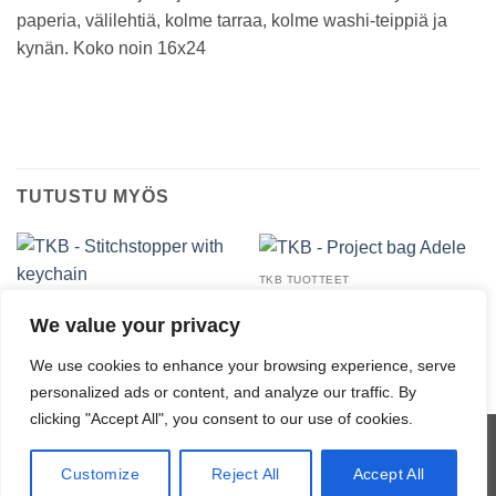
paperia, välilehtiä, kolme tarraa, kolme washi-teippiä ja
kynän. Koko noin 16x24
TUTUSTU MYÖS
TKB TUOTTEET
TKB – Project bag Adele
TKB TUOTTEET
76,00
€
We value your privacy
TKB – Stitchstopper with
keychain
12,70
€
We use cookies to enhance your browsing experience, serve
personalized ads or content, and analyze our traffic. By
clicking "Accept All", you consent to our use of cookies.
Visa
MasterCard
Credit
Klarna
Customize
Reject All
Accept All
Card
Copyright 2026 ©
JL Design